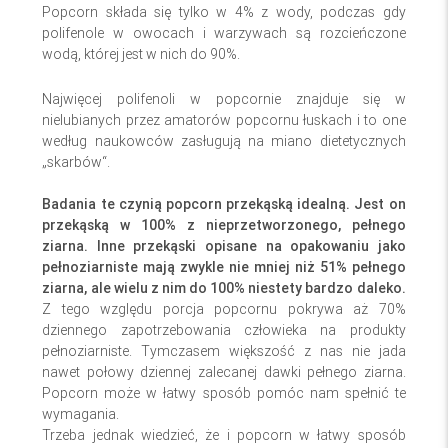
Popcorn składa się tylko w 4% z wody, podczas gdy
polifenole w owocach i warzywach są rozcieńczone
wodą, której jest w nich do 90%.
Najwięcej polifenoli w popcornie znajduje się w
nielubianych przez amatorów popcornu łuskach i to one
według naukowców zasługują na miano dietetycznych
„skarbów“.
Badania te czynią popcorn przekąską idealną. Jest on
przekąską w 100% z nieprzetworzonego, pełnego
ziarna. Inne przekąski opisane na opakowaniu jako
pełnoziarniste mają zwykle nie mniej niż 51% pełnego
ziarna, ale wielu z nim do 100% niestety bardzo daleko.
Z tego względu porcja popcornu pokrywa aż 70%
dziennego zapotrzebowania człowieka na produkty
pełnoziarniste. Tymczasem większość z nas nie jada
nawet połowy dziennej zalecanej dawki pełnego ziarna.
Popcorn może w łatwy sposób pomóc nam spełnić te
wymagania.
Trzeba jednak wiedzieć, że i popcorn w łatwy sposób