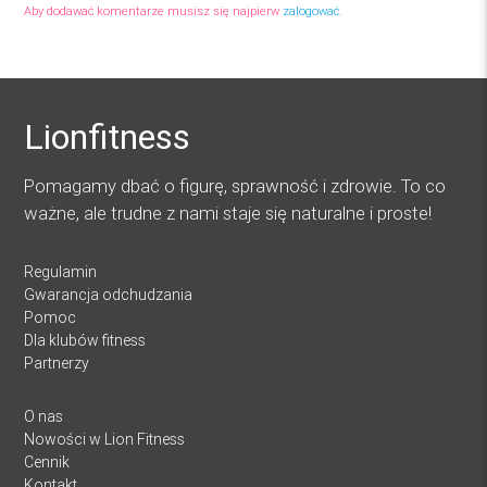
Aby dodawać komentarze musisz się najpierw
zalogować
.
Lionfitness
Pomagamy dbać o figurę, sprawność i zdrowie. To co
ważne, ale trudne z nami staje się naturalne i proste!
Regulamin
Gwarancja odchudzania
Pomoc
Dla klubów fitness
Partnerzy
O nas
Nowości w Lion Fitness
Cennik
Kontakt