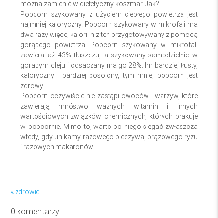
można zamienić w dietetyczny koszmar. Jak?
Popcorn szykowany z użyciem ciepłego powietrza jest
najmniej kaloryczny. Popcorn szykowany w mikrofali ma
dwa razy więcej kalorii niż ten przygotowywany z pomocą
gorącego powietrza. Popcorn szykowany w mikrofali
zawiera aż 43% tłuszczu, a szykowany samodzielnie w
gorącym oleju i odsączany ma go 28%. Im bardziej tłusty,
kaloryczny i bardziej posolony, tym mniej popcorn jest
zdrowy.
Popcorn oczywiście nie zastąpi owoców i warzyw, które
zawierają mnóstwo ważnych witamin i innych
wartościowych związków chemicznych, których brakuje
w popcornie. Mimo to, warto po niego sięgać zwłaszcza
wtedy, gdy unikamy razowego pieczywa, brązowego ryżu
i razowych makaronów.
« zdrowie
0 komentarzy