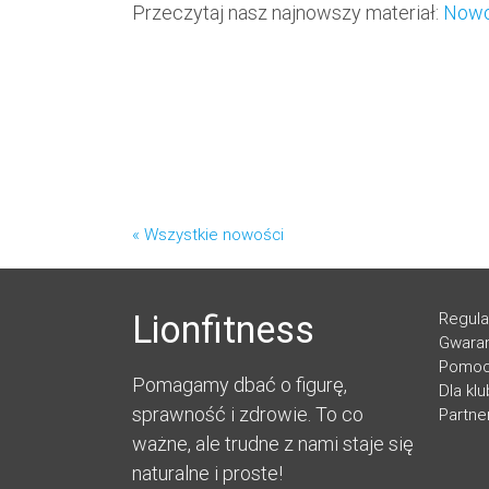
Przeczytaj nasz najnowszy materiał:
Nowor
« Wszystkie nowości
Lionfitness
Regul
Gwaran
Pomo
Pomagamy dbać o figurę,
Dla kl
sprawność i zdrowie. To co
Partne
ważne, ale trudne z nami staje się
naturalne i proste!