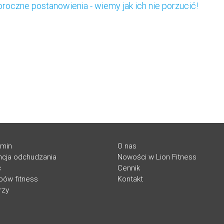
oczne postanowienia - wiemy jak ich nie porzucić!
amin
O nas
cja odchudzania
Nowości w Lion Fitness
c
Cennik
ubów fitness
Kontakt
rzy