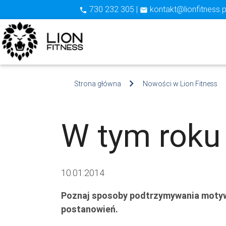
730 232 305 |
kontakt@lionfitness.p
phone
email
Strona główna
Nowości w Lion Fitness
W tym roku 
10.01.2014
Poznaj sposoby podtrzymywania motywa
postanowień.