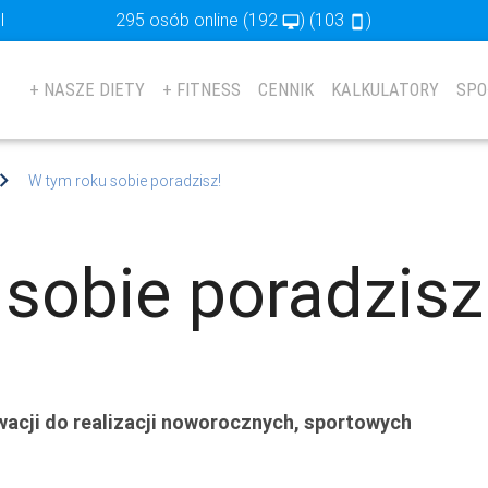
l
295 osób online
(192
) (103
)
desktop_mac
stay_primary_portrait
+ NASZE DIETY
+ FITNESS
CENNIK
KALKULATORY
SPO
W tym roku sobie poradzisz!
sobie poradzisz
cji do realizacji noworocznych, sportowych