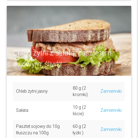
Chleb żytni z sałatą, pasztetem
sojowym; śliwki
80 g (2
Chleb żytni jasny
Zamienniki
kromki)
10 g (2
Sałata
Zamienniki
liście)
Pasztet sojowy do 10g
60 g (2
Zamienniki
tłuszczu na 100g
łyżki )