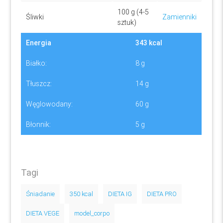
100 g (4-5
Śliwki
Zamienniki
sztuk)
Energia
343 kcal
Białko:
8 g
Tłuszcz:
14 g
Węglowodany:
60 g
Błonnik:
5 g
Tagi
Śniadanie
350 kcal
DIETA IG
DIETA PRO
DIETA VEGE
model_corpo