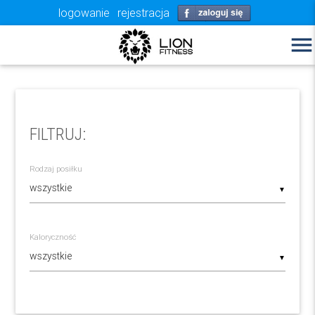
logowanie
rejestracja
menu
FILTRUJ:
Rodzaj posiłku
▼
Kaloryczność
▼