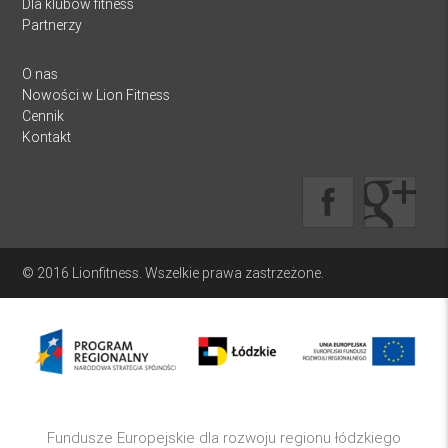
Dla klubów fitness
Partnerzy
O nas
Nowości w Lion Fitness
Cennik
Kontakt
© 2016 Lionfitness. Wszelkie prawa zastrzeżone.
Fundusze Europejskie dla rozwoju regionu łódzkiego