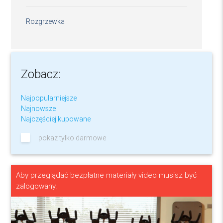
Rozgrzewka
Zobacz:
Najpopularniejsze
Najnowsze
Najczęściej kupowane
pokaż tylko darmowe
Aby przeglądać bezpłatne materiały video musisz być
zalogowany.