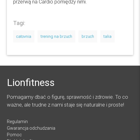
przerwą na Cardio pomiędzy nimi.
Tagi:
catovnia
trening na brzuch
brzuch
talia
Lionfitness
Pomagamy dbać o figurę, sprawność i zdrowie. To co
ważne, ale trudne z nami staje się naturalne i proste!
Regulamin
Gwarancja odchudzania
Pomoc