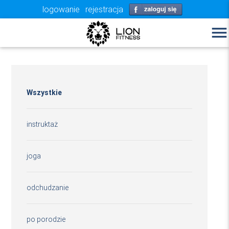
logowanie
rejestracja
menu
Wszystkie
instruktaż
joga
odchudzanie
po porodzie