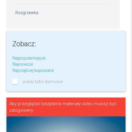
Rozgrzewka
Zobacz:
Najpopularniejsze
Najnowsze
Najczęściej kupowane
pokaż tylko darmowe
Aby przeglądać bezpłatne materiały video musisz być
zalogowany.