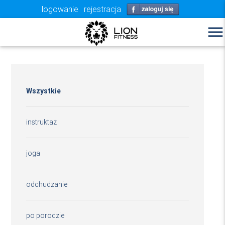
logowanie
rejestracja
menu
Wszystkie
instruktaż
joga
odchudzanie
po porodzie