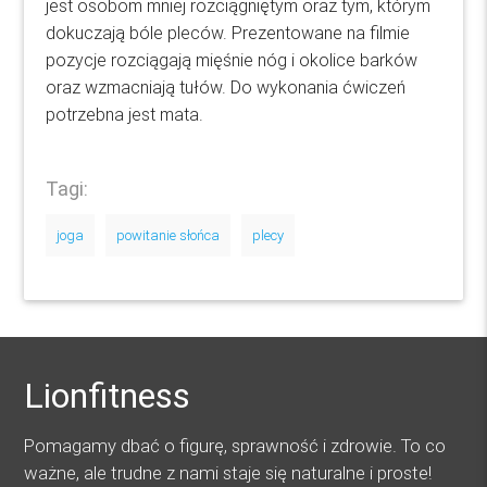
jest osobom mniej rozciągniętym oraz tym, którym
dokuczają bóle pleców. Prezentowane na filmie
pozycje rozciągają mięśnie nóg i okolice barków
oraz wzmacniają tułów. Do wykonania ćwiczeń
potrzebna jest mata.
Tagi:
joga
powitanie słońca
plecy
Lionfitness
Pomagamy dbać o figurę, sprawność i zdrowie. To co
ważne, ale trudne z nami staje się naturalne i proste!