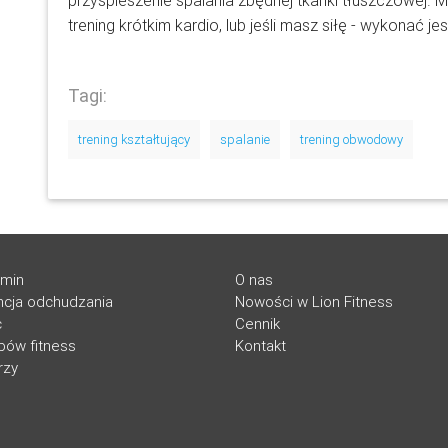
przyspieszenie spalania zbędnej tkanki tłuszczowej
trening krótkim kardio, lub jeśli masz siłę - wykonać je
Tagi:
trening kształtujący
spalanie
trening obwodowy
amin
O nas
cja odchudzania
Nowości w Lion Fitness
c
Cennik
ubów fitness
Kontakt
rzy