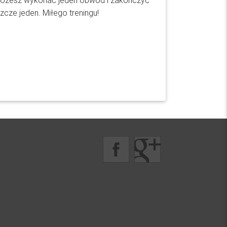
. Możesz wykonać jeden obwód i zakończyć
szcze jeden. Miłego treningu!