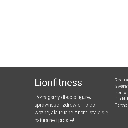
Lionfitness
Regul
Gwaran
Pomo
Pomagamy dbać o figurę,
Dla kl
sprawność i zdrowie. To co
Partne
ważne, ale trudne z nami staje się
naturalne i proste!