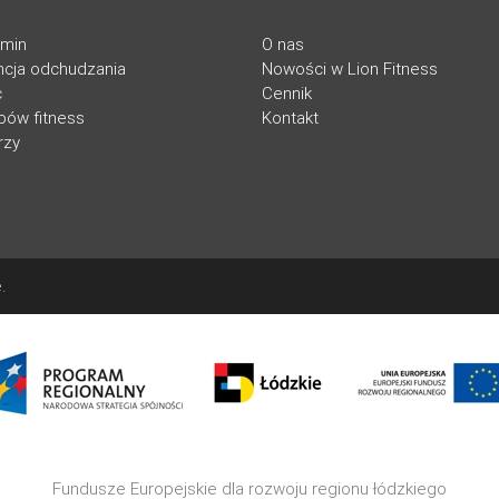
amin
O nas
cja odchudzania
Nowości w Lion Fitness
c
Cennik
ubów fitness
Kontakt
rzy
.
Fundusze Europejskie dla rozwoju regionu łódzkiego