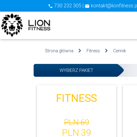
730 232 305 |
kontakt@lionfitness.p
phone
email
Strona główna
Fitness
Cennik
WYBIERZ PAKIET
FITNESS
PLN 69
PLN 39