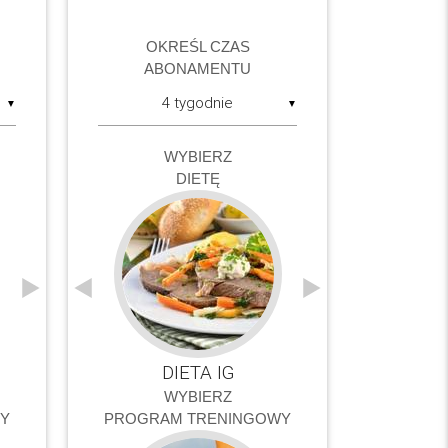
OKREŚL CZAS
ABONAMENTU
▼
▼
WYBIERZ
DIETĘ
 GO
ZDROWIE
DIETA VEGE
DIETA PRO
DIETA IG
STRESS ST
DIETA LO
DIETA
DIE
WYBIERZ
Y
PROGRAM TRENINGOWY