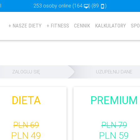
l
253 osoby online
(164
) (89
)
desktop_mac
stay_primary_portrait
+ NASZE DIETY
+ FITNESS
CENNIK
KALKULATORY
SPO
ZALOGUJ SIĘ
UZUPEŁNIJ DANE
DIETA
PREMIUM
PLN 69
PLN 79
PLN 49
PLN 59