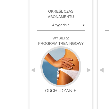
OKREŚL CZAS
ABONAMENTU
▼
WYBIERZ
PROGRAM TRENINGOWY
AWA
DIETA DRINK AND GO
ODCHUDZANIE