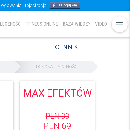
logowanie
rejestracja
menu
ŁECZNOŚĆ
FITNESS ONLINE
BAZA WIEDZY
VIDEO
CENNIK
DOKONAJ PŁATNOŚCI
MAX EFEKTÓW
PLN 99
PLN 69