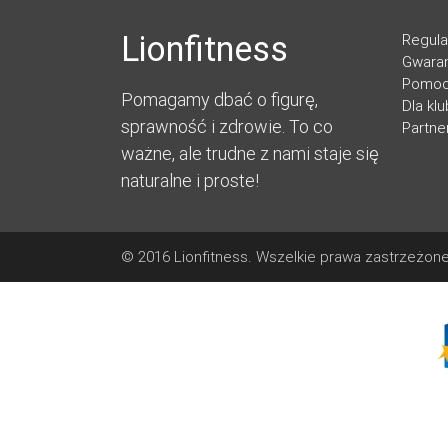
Lionfitness
Regul
Gwaran
Pomo
Pomagamy dbać o figurę,
Dla kl
sprawność i zdrowie. To co
Partne
ważne, ale trudne z nami staje się
naturalne i proste!
© 2016 Lionfitness. Wszelkie prawa zastrzeżone