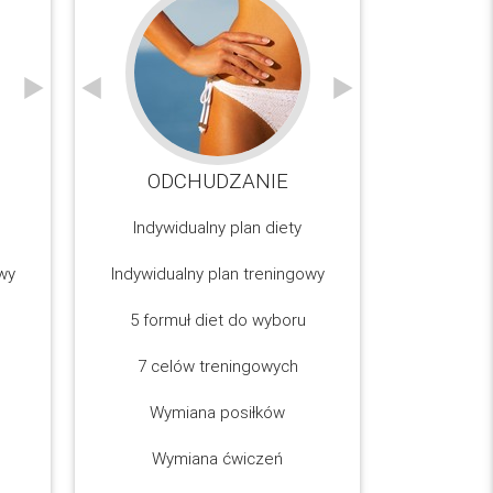
JĘDRNE CIAŁO
ODCHUDZANIE
KOND
JĘDR
Indywidualny plan diety
wy
Indywidualny plan treningowy
5 formuł diet do wyboru
7 celów treningowych
Wymiana posiłków
Wymiana ćwiczeń