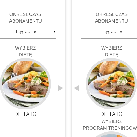
OKREŚL CZAS
OKREŚL CZAS
ABONAMENTU
ABONAMENTU
▼
WYBIERZ
WYBIERZ
DIETĘ
DIETĘ
JĘDRNE CIAŁO
DIETA DRINK AND GO
DIETA IG
KONDYCJA
DIETA DRINK AND
DIETA PRO
DIETA IG
WYBIERZ
PROGRAM TRENINGOW