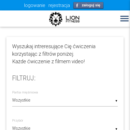
logowanie
rejestracja
menu
Wyszukaj intreresujące Cię ćwiczenia
korzystając z filtrów poniżej.
Każde ćwiczenie z filmem video!
FILTRUJ:
Partia mięśniowa
▼
Przybór
▼