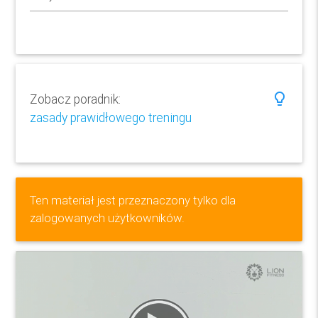
lightbulb_outline
Zobacz poradnik:
zasady prawidłowego treningu
Ten materiał jest przeznaczony tylko dla
zalogowanych użytkowników.