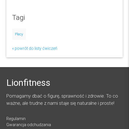
Tagi
Plecy
« powrót do listy ćwiczeń
Lionfitness
Pomagamy dbać o figurę, sprawność i zdrowie. To co
ważne, ale trudne z nami staje się naturalne i proste!
Regulamin
Gwarancja odchudzania