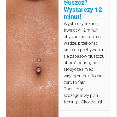
tłuszcz?
Wystarczy 12
minut!
Wystarczy trening
trwający 12 minut,
aby zacząć tracić na
wadze, przekonać
ciało do pozbywania
się zapasów tłuszczu,
stracić ochotę na
słodycze i mieć
więcej energii. To nie
żart, to fakt.
Podajemy
szczegółowy plan
treningu. Skorzystaj!