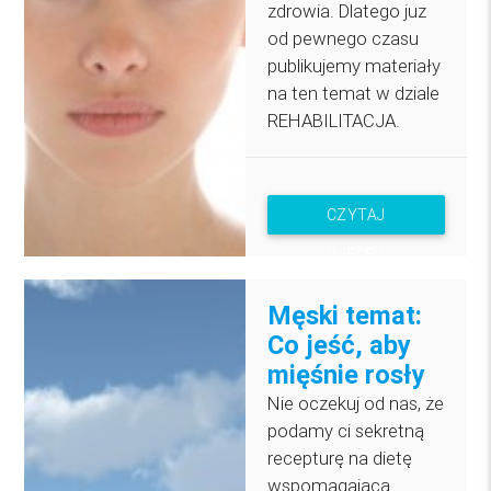
zdrowia. Dlatego juz
od pewnego czasu
publikujemy materiały
na ten temat w dziale
REHABILITACJA.
CZYTAJ
WIĘCEJ
Męski temat:
Co jeść, aby
mięśnie rosły
Nie oczekuj od nas, że
podamy ci sekretną
recepturę na dietę
wspomagającą