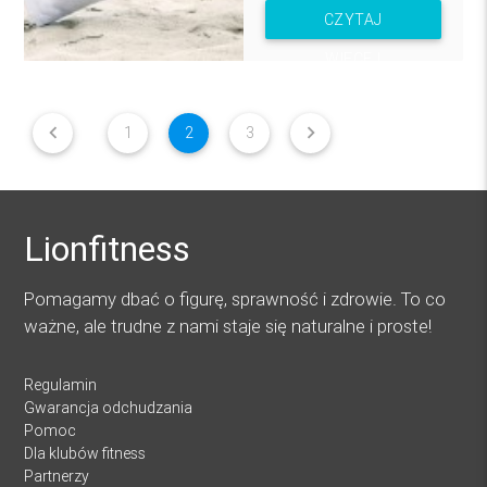
CZYTAJ
WIĘCEJ
chevron_left
chevron_right
1
2
3
Lionfitness
Pomagamy dbać o figurę, sprawność i zdrowie. To co
ważne, ale trudne z nami staje się naturalne i proste!
Regulamin
Gwarancja odchudzania
Pomoc
Dla klubów fitness
Partnerzy