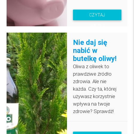
CZYTAJ
WIĘCEJ
Nie daj się
nabić w
butelkę oliwy!
Oliwa z oliwek to
prawdziwe źródło
zdrowia. Ale nie
każda. Czy ta, której
używasz korzystnie
wpływa na twoje
zdrowie? Sprawdź!