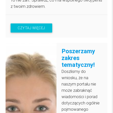
To nie żart. Sprawdź, co ma wspólnego twój penis
z twoim zdrowiem.
CZYTAJ WIĘCEJ
Poszerzamy
zakres
tematyczny!
Doszlismy do
wniosku, że na
naszym portalu nie
może zabraknąć
wiadomości i porad
dotyczących ogólnie
pojmowanego