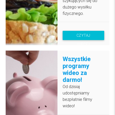
szykujących się do
dużego wysiłku
fizycznego.
CZYTAJ
WIĘCEJ
Wszystkie
programy
wideo za
darmo!
Od dzisiaj
udostępniamy
bezpłatnie filmy
wideo!