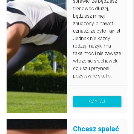
sprawić, że będziesz
trenować dłużej,
będziesz mniej
znudzony, a nawet
uznasz, że było fajnie!
Jednak nie każdy
rodzaj muzyki ma
taką moc i nie zawsze
włożenie słuchawek
do uszu przynosi
pozytywne skutki.
CZYTAJ
WIĘCEJ
Chcesz spalać