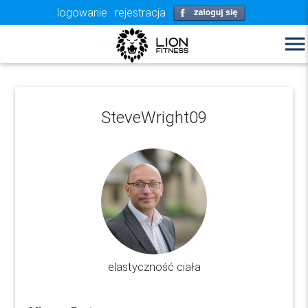
logowanie
rejestracja
menu
SteveWright09
elastyczność ciała