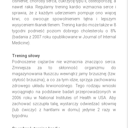
ciśnienie, choroby serca, cukrzycę typu II, osteoporozę, a
nawet raka. Regularny trening kardio wzmacnia serce i
sprawia, że z każdym uderzeniem pompuje ono więcej
krwi, co owocuje spowolnieniem tętna i lepszym
wysyceniem tkanek tlenem. Trening kardio może także w 8
tygodni podnieść poziom dobrego cholesterolu o 8%
(badania z 2007 roku opublikowane w Journal of Internal
Medicine).
Trening siłowy
Podnoszenie ciężarów nie wzmacnia znacząco serca.
Zmniejsza za to skłonność organizmu do
magazynowania tłuszczu wewnątrz jamy brzusznej (tzw.
otyłość brzuszna), a co za tym idzie, sprzyja zachowaniu
zdrowego układu krwionośnego. Tego rodzaju wnioski
wyciągnięto na podstawie badań przeprowadzonych w
2006 roku w National Institutes of Health w USA. Aby
zachować szczupła talię, wystarczy odwiedzać siłownię
(lub ćwiczyć z hantlami w domu) jedynie 2 razy w
tygodniu.