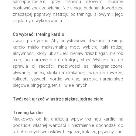
samopoczuciem, przy treningu siłowym musimy
postawić znak zapytania. Nie istnieją badania dowodzące
znaczącej poprawy nastroju po treningu siłowym i jego
regularnym wykonywaniu.
Co wybrać: trening kardio
Uwagi praktyczne: Aby antystresowe działanie treningu
kardio miało maksymalną moc, wybieraj taki rodzaj
aktywności, który lubisz. Jeśli nienawidzisz biegać, nie rób
tego, bo narazisz się na kolejny stres. Wybierz to, co
sprawia ci radość; możliwości są nieograniczone:
pływanie, taniec, skoki na skakance, jazda na rowerze,
rolkach, łyżwach, nordic walking, aerobik, narciarstwo
biegowe, ping-pong, tenis, i wiele innych.
Twój cel: ujrzeć w lustrze piękne, jędrne ciało
Trening kardio
Naukowcy od lat analizują wpływ treningu kardio na
poczucie własnej wartości i niezmiennie dochodzą do
takich samych wniosków: biegacze, kolarze, pływacy i inni