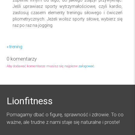
zupełnie innym od tego, do jakiego zdążył przywyknąć.
Jeśli uprawiasz sporty wytrzymałościowe, czyli kardio,
zastosuj czasem elementy treningu siłowego i ćwiczeń
pliometrycznych. Jeżeli wolisz sporty siłowe, wybierz się
raz po raz na jogging.
« trening
0 komentarzy
Aby dodawać komentarze musisz się najpierw
zalogować
.
Lionfitness
Pomagamy dbać o figurę, sprawność i zdrowie. To co
ważne, ale trudne z nami staje się naturalne i proste!