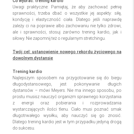
Co wybrać: trening kardio
Uwagi praktyczne: Pamiętaj, że aby zachować pełnię
sprawności, trzeba dbać o wszystkie jej aspekty: siłę,
kondycję i elastyczność ciała. Dlatego jeśli naprawdę
zależy ci na poprawie albo zachowaniu nie tylko zdrowi,
ale i sprawności, stosuj zarówno trening kardio, jak i
siłowy. Nie zapomnij też o regularnym stretchingu.
Twój cel: ustanowienie nowego rekordu życiowego na
dowolnym dystansie
Trening kardio
Najlepszym sposobem na przygotowanie się do biegu
długodystansowego, jest pokonywanie długich
dystansów – mówi Meyers. Nie ma innego sposobu, po
prostu musisz nauczyć organizm sprawnego korzystania
z energii oraz pobierania i rozprowadzania
wystarczających ilości tlenu. Ciało musi poznać smak
długotrwałego wysiłku, aby nauczyć się go znosić.
Dlatego trening kardio jest w tym przypadku jedyną drogą
do sukcesu.