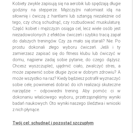
Kobiety zwykle zapisują się na aerobik lub spędzają długie
godziny na stepperze. Mężczyźni natomiast idą na
siłownię i ćwiczą z hantlami lub sztangą niezależnie od
tego, czy chcą schudnąć, czy rozbudować muskulaturę.
Część kobiet i mężczyzn osiąga cel, lecz wiele osób jest
niezadowolonych z efektów ćwiczeń i szybko tracą zapał
do dalszych treningów. Czy za mało się starali? Nie. Po
prostu dokonali złego wyboru ćwiczeń. Jeśli i ty
zamierzasz zapisać się do fitness klubu lub ćwiczyć w
domu, najpierw zadaj sobie pytanie, do czego dążysz.
Chcesz wyszczupleć, ujędrnić ciało, zwalczyć stres, a
może zapewnić sobie długie życie w dobrym zdrowiu? A
może wszystko na raz? Kiedy będziesz potrafił wyznaczyć
sobie cele, powinieneś dobrać do ich realizacji skuteczne
narzędzie – odpowiedni trening. Aby pomóc ci w
dokonaniu właściwego wyboru, przetrząsnęliśmy wyniki
badań naukowych. Oto wyniki naszego śledztwa i wnioski
z nich płynące.
Twój cel: schudnąć i pozostać szczupłym