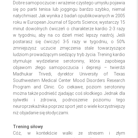
Dobre samopoczucie i wrażenie czystego umysłu pojawia
się po partii tenisa lub joggingu bardzo szybko, niemal
natychmiast. Jak wynika z badań opublikowanych w 2005
roku w European Journal of Sports Science, wystarczy 15
minut dowolnych ćwiczeń o charakterze kardio 2-3 razy
w tygodniu, aby na co dzień mieć lepszy nastrój. Jeśli
postarasz się ćwiczyć 3-5 razy w tygodniu, o 50%
zmniejszysz uczucie zmęczenia stale towarzyszące
ludziom prowadzącym siedzący tryb życia. Trening kardio
stymuluje wydzielanie serotoniny, która zapobiega
objawom złego samopoczucia i depresji – twierdzi
Madhukar Trivedi, dyrektor University of Texas
Southwestern Medical Center Mood Disorders Research
Program and Clinic. Co ciekawe, poziom serotoniny
można także podnieść zjadając coś słodkiego. Jednak dla
sylwetki i zdrowia, podnoszenie poziomu tego
neuroprzekaźnika poprzez sport jest o wiele korzystniejszy
niż objadanie się słodyczami.
Trening siłowy
Cóż, w kontekście walki ze stresem i złym