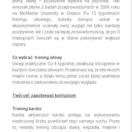
jedną zaletę – pozytywnie wpływa na psychikę. Taki
wniosek płynie z badań przeprowadzonych w 2006 roku
na McMaster University w Ontario. Po 12 tygodniach
treningu siłowego, kobiety biorące udział w
eksperymencie oceniały swój wygląd nie tylko bardziej
pozytywnie, ale i czuły się lepiej ze świadomością, że po 3
miesiącach ćwiczeń są w stanie pokonywać większe
ciężary.
Co wybrać: trening siłowy
Uwagi praktyczne: Co 4 tygodnie, zwiększaj obciążenie w
każdym ćwiczeniu siłowym. Przekonasz się, że siła twoich
mięśni rosnie, a dzięki temu jesteś coraz bliżej spełnienia
marzenia o zadowoleniu ze swojego wyglądu.
Twój cel: zapobiegać kontuzjom
Trening kardio
Każda aktywność kardio polega na wykonywaniu
niezliczonej liczby powtórzeń tego samego ruchu. Przez
to, niestety, trening obciąża stawy, więzadła, mięśnie i