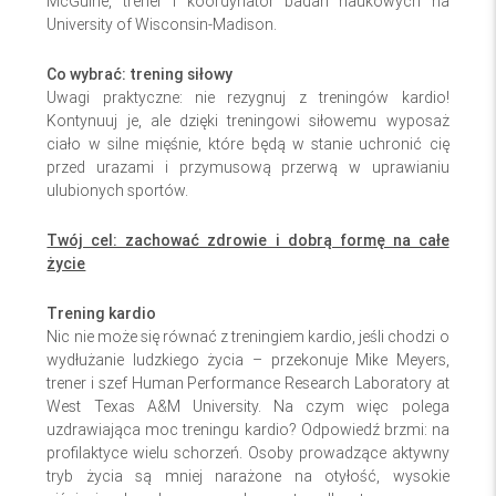
McGuine, trener i koordynator badań naukowych na
University of Wisconsin-Madison.
Co wybrać: trening siłowy
Uwagi praktyczne: nie rezygnuj z treningów kardio!
Kontynuuj je, ale dzięki treningowi siłowemu wyposaż
ciało w silne mięśnie, które będą w stanie uchronić cię
przed urazami i przymusową przerwą w uprawianiu
ulubionych sportów.
Twój cel: zachować zdrowie i dobrą formę na całe
życie
Trening kardio
Nic nie może się równać z treningiem kardio, jeśli chodzi o
wydłużanie ludzkiego życia – przekonuje Mike Meyers,
trener i szef Human Performance Research Laboratory at
West Texas A&M University. Na czym więc polega
uzdrawiająca moc treningu kardio? Odpowiedź brzmi: na
profilaktyce wielu schorzeń. Osoby prowadzące aktywny
tryb życia są mniej narażone na otyłość, wysokie