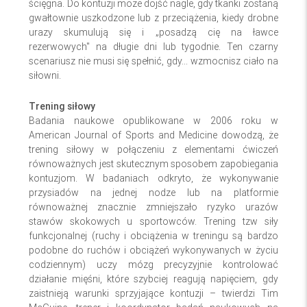
ścięgna. Do kontuzji może dojść nagle, gdy tkanki zostaną
gwałtownie uszkodzone lub z przeciążenia, kiedy drobne
urazy skumulują się i „posadzą cię na ławce
rezerwowych" na długie dni lub tygodnie. Ten czarny
scenariusz nie musi się spełnić, gdy... wzmocnisz ciało na
siłowni.
Trening siłowy
Badania naukowe opublikowane w 2006 roku w
American Journal of Sports and Medicine dowodzą, że
trening siłowy w połączeniu z elementami ćwiczeń
równoważnych jest skutecznym sposobem zapobiegania
kontuzjom. W badaniach odkryto, że wykonywanie
przysiadów na jednej nodze lub na platformie
równoważnej znacznie zmniejszało ryzyko urazów
stawów skokowych u sportowców. Trening tzw siły
funkcjonalnej (ruchy i obciążenia w treningu są bardzo
podobne do ruchów i obciążeń wykonywanych w życiu
codziennym) uczy mózg precyzyjnie kontrolować
działanie mięśni, które szybciej reagują napięciem, gdy
zaistnieją warunki sprzyjające kontuzji – twierdzi Tim