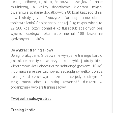
treningu siłowego jest to, że pozwala zwiększać masę
mięśniową, a każdy dodatkowy kilogram mięśni
gwarantuje spalanie dodatkowych 80 kcal każdego dnia,
nawet wtedy, gdy nie ćwiczysz. Informacja ta nie robi na
tobie wrażenia? Spójrz na to inaczej: 1 kg mięśni więcej to
29 200 kcal (czyli ponad 4 kg tłuszczu!) spalonych bez
wysiłku każdego roku, albo niemal 100 bezkarnie
zjedzonych pączków...
Co wybrać: trening siłowy
Uwagi praktyczne: Stosowanie wyłącznie treningu kardio
jest skuteczne tylko w przypadku szybkiej utraty kilku
kilogramów. Jeśli chcesz dużo schudnąć (powyżej 10 kg)
i, co najważniejsze, zachować szczupłą sylwetkę, połącz
trening kardio z siłowym. Jeżeli chcesz jedynie utrzymać
stałą masę ciała (i niską zawartość tłuszczu w
organizmie), wybierz trening siłowy.
Twój cel: zwalczyć stres
Trening kardio