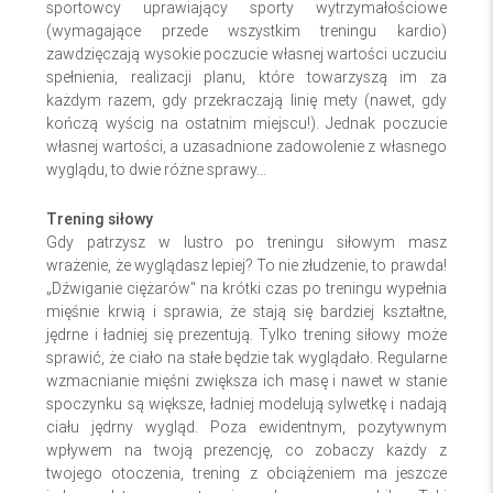
sportowcy uprawiający sporty wytrzymałościowe
(wymagające przede wszystkim treningu kardio)
zawdzięczają wysokie poczucie własnej wartości uczuciu
spełnienia, realizacji planu, które towarzyszą im za
każdym razem, gdy przekraczają linię mety (nawet, gdy
kończą wyścig na ostatnim miejscu!). Jednak poczucie
własnej wartości, a uzasadnione zadowolenie z własnego
wyglądu, to dwie różne sprawy...
Trening siłowy
Gdy patrzysz w lustro po treningu siłowym masz
wrażenie, że wyglądasz lepiej? To nie złudzenie, to prawda!
„Dźwiganie ciężarów" na krótki czas po treningu wypełnia
mięśnie krwią i sprawia, że stają się bardziej kształtne,
jędrne i ładniej się prezentują. Tylko trening siłowy może
sprawić, że ciało na stałe będzie tak wyglądało. Regularne
wzmacnianie mięśni zwiększa ich masę i nawet w stanie
spoczynku są większe, ładniej modelują sylwetkę i nadają
ciału jędrny wygląd. Poza ewidentnym, pozytywnym
wpływem na twoją prezencję, co zobaczy każdy z
twojego otoczenia, trening z obciążeniem ma jeszcze