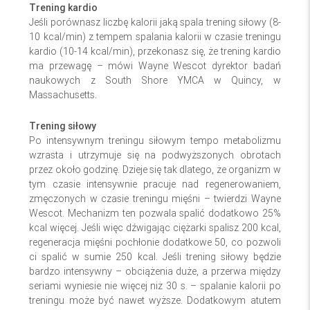
Trening kardio
Jeśli porównasz liczbę kalorii jaką spala trening siłowy (8-
10 kcal/min) z tempem spalania kalorii w czasie treningu
kardio (10-14 kcal/min), przekonasz się, że trening kardio
ma przewagę – mówi Wayne Wescot dyrektor badań
naukowych z South Shore YMCA w Quincy, w
Massachusetts.
Trening siłowy
Po intensywnym treningu siłowym tempo metabolizmu
wzrasta i utrzymuje się na podwyższonych obrotach
przez około godzinę. Dzieje się tak dlatego, że organizm w
tym czasie intensywnie pracuje nad regenerowaniem,
zmęczonych w czasie treningu mięśni – twierdzi Wayne
Wescot. Mechanizm ten pozwala spalić dodatkowo 25%
kcal więcej. Jeśli więc dźwigając ciężarki spalisz 200 kcal,
regeneracja mięśni pochłonie dodatkowe 50, co pozwoli
ci spalić w sumie 250 kcal. Jeśli trening siłowy będzie
bardzo intensywny – obciążenia duże, a przerwa między
seriami wyniesie nie więcej niż 30 s. – spalanie kalorii po
treningu może być nawet wyższe. Dodatkowym atutem