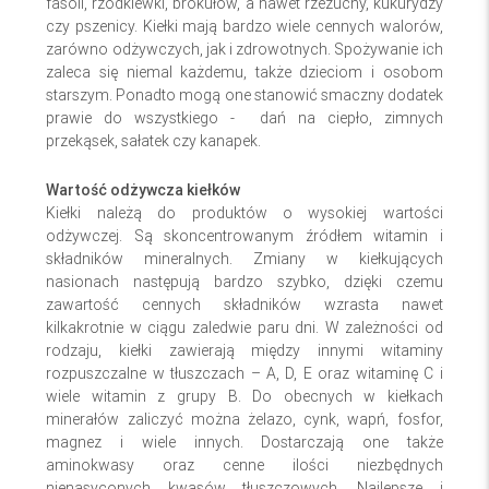
fasoli, rzodkiewki, brokułów, a nawet rzeżuchy, kukurydzy
czy pszenicy. Kiełki mają bardzo wiele cennych walorów,
zarówno odżywczych, jak i zdrowotnych. Spożywanie ich
zaleca się niemal każdemu, także dzieciom i osobom
starszym. Ponadto mogą one stanowić smaczny dodatek
prawie do wszystkiego - dań na ciepło, zimnych
przekąsek, sałatek czy kanapek.
Wartość odżywcza kiełków
Kiełki należą do produktów o wysokiej wartości
odżywczej. Są skoncentrowanym źródłem witamin i
składników mineralnych. Zmiany w kiełkujących
nasionach następują bardzo szybko, dzięki czemu
zawartość cennych składników wzrasta nawet
kilkakrotnie w ciągu zaledwie paru dni. W zależności od
rodzaju, kiełki zawierają między innymi witaminy
rozpuszczalne w tłuszczach – A, D, E oraz witaminę C i
wiele witamin z grupy B. Do obecnych w kiełkach
minerałów zaliczyć można żelazo, cynk, wapń, fosfor,
magnez i wiele innych. Dostarczają one także
aminokwasy oraz cenne ilości niezbędnych
nienasyconych kwasów tłuszczowych. Najlepsze i