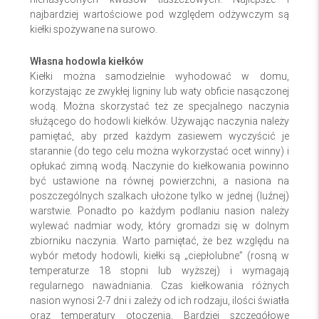
najbardziej wartościowe pod względem odżywczym są
kiełki spożywane na surowo.
Własna hodowla kiełków
Kiełki można samodzielnie wyhodować w domu,
korzystając ze zwykłej ligniny lub waty obficie nasączonej
wodą. Można skorzystać też ze specjalnego naczynia
służącego do hodowli kiełków. Używając naczynia należy
pamiętać, aby przed każdym zasiewem wyczyścić je
starannie (do tego celu można wykorzystać ocet winny) i
opłukać zimną wodą. Naczynie do kiełkowania powinno
być ustawione na równej powierzchni, a nasiona na
poszczególnych szalkach ułożone tylko w jednej (luźnej)
warstwie. Ponadto po każdym podlaniu nasion należy
wylewać nadmiar wody, który gromadzi się w dolnym
zbiorniku naczynia. Warto pamiętać, że bez względu na
wybór metody hodowli, kiełki są „ciepłolubne” (rosną w
temperaturze 18 stopni lub wyższej) i wymagają
regularnego nawadniania. Czas kiełkowania różnych
nasion wynosi 2-7 dni i zależy od ich rodzaju, ilości światła
oraz temperatury otoczenia. Bardziej szczegółowe