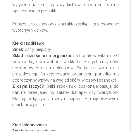
wytyczne na temat uprawy kiełków można znaleźć na
opakowaniach produktu.
Poniżej przedstawiono charakterystykę i zastosowanie
wybranych kiełków.
Kiełki rzodkiewki
Smak:
ostry, pieprzny.
Skład i działanie na organizm:
są bogate w witaminę C
oraz siarkę, która wchodzi w skład niektórych enzymów,
hormonów oraz aminokwasów. Siarka jest ważna dla
prawidłowego funkcjonowania organizmu, ponadto ma
dobroczynny wpływ na wygląd skóry, włosów i paznokci
Z czym łączyć?
Kiełki rzodkiewki
doskonale pasują do
dań na bazie jajek, np. sałatek, kanapek czy twarożków.
Możną je łączyć z różnymi dipami – majonezowym,
śmietanowym itp.
Kiełki słonecznika