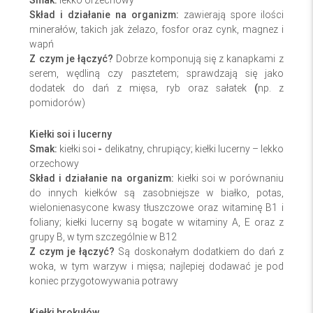
Smak:
lekko orzechowy
Skład i działanie na organizm:
zawierają spore ilości
minerałów, takich jak żelazo, fosfor oraz cynk, magnez i
wapń
Z czym je łączyć?
Dobrze komponują się z kanapkami z
serem, wędliną czy pasztetem; sprawdzają się jako
dodatek do dań z mięsa, ryb oraz sałatek
(
np. z
pomidorów)
Kiełki soi i lucerny
Smak:
kiełki soi
-
delikatny, chrupiący; kiełki lucerny – lekko
orzechowy
Skład i działanie na organizm:
kiełki soi
w porównaniu
do innych kiełków są zasobniejsze w białko, potas,
wielonienasycone kwasy tłuszczowe oraz witaminę B1 i
foliany; kiełki lucerny są bogate w witaminy A, E oraz z
grupy B, w tym szczególnie w B12
Z czym je łączyć?
Są
doskonałym dodatkiem do dań z
woka, w tym warzyw i mięsa; najlepiej dodawać je pod
koniec przygotowywania potrawy
Kiełki brokułów