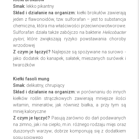
Smak:
lekko
pikantny
Skład i działanie na organizm:
kiełki brokułów zawierają
jeden
z
flawonoidów, tzw. sulforafan – jest to substancja
chemiczna, która ma właściwości przeciwnowotworowe.
Sulforafan działa także zabójczo na bakterie
Helicobacter
pylori
, które zwiększają ryzyko powstawania choroby
wrzodowej
Z czym je łączyć?
Najlepsze są spożywane na surowo -
jako dodatek do kanapek, sałatek, mieszanych surówek i
twarożków
Kiełki fasoli mung
Smak:
delikatny, chrupiący
Skład i działanie na organizm:
w porównaniu do innych
kiełków roślin strączkowych zawierają mniejsze ilości
witamin, minerałów, jak również białka, a przy tym są
mniej kaloryczne
Z czym je łączyć?
Pasują zarówno do dań podawanych
na zimno, jak i na ciepło, m.in. różnego rodzaju mięs oraz
duszonych warzyw; dobrze komponują się z dodatkiem
sosu sojowego