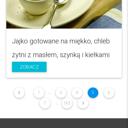
Jajko gotowane na miękko, chleb
żytni z masłem, szynką i kiełkami
ZOBACZ
chevron_left
...
1
3
4
5
6
chevron_right
...
7
165