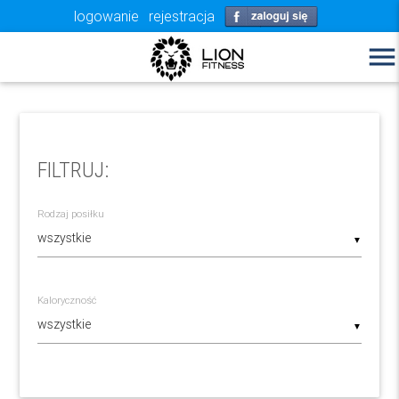
logowanie
rejestracja
menu
FILTRUJ:
Rodzaj posiłku
▼
Kaloryczność
▼