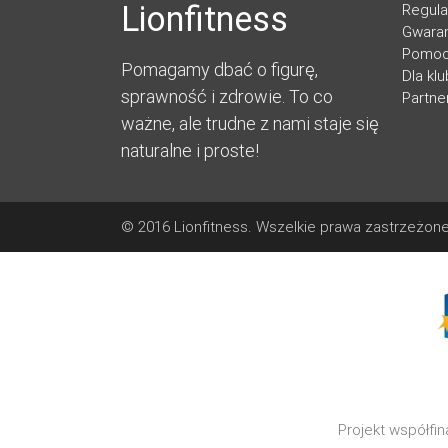
Lionfitness
Regul
Gwaran
Pomo
Pomagamy dbać o figurę,
Dla kl
sprawność i zdrowie. To co
Partne
ważne, ale trudne z nami staje się
naturalne i proste!
© 2016 Lionfitness. Wszelkie prawa zastrzeżone
Projekt współfi