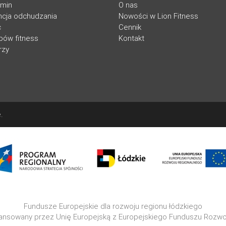
amin
O nas
cja odchudzania
Nowości w Lion Fitness
c
Cennik
ubów fitness
Kontakt
rzy
.
Fundusze Europejskie dla rozwoju regionu łódzkiego
nansowany przez Unię Europejską z Europejskiego Funduszu Rozw