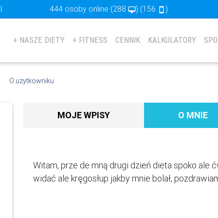
l
444 osoby online
(288
) (156
)
desktop_mac
stay_primary_portrait
+ NASZE DIETY
+ FITNESS
CENNIK
KALKULATORY
SPO
O użytkowniku
MOJE WPISY
O MNIE
Witam, prze de mną drugi dzień dieta spoko ale ć
widać ale kręgosłup jakby mnie bolał, pozdrawia