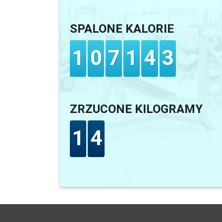
SPALONE KALORIE
1
0
7
1
4
3
ZRZUCONE KILOGRAMY
1
4