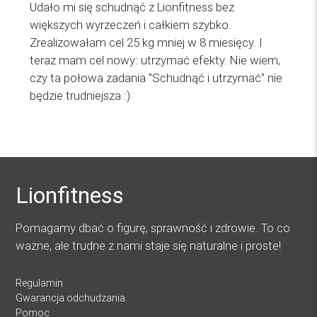
Udało mi się schudnąć z Lionfitness bez
większych wyrzeczeń i całkiem szybko.
Zrealizowałam cel 25 kg mniej w 8 miesięcy. I
teraz mam cel nowy: utrzymać efekty. Nie wiem,
czy ta połowa zadania "Schudnąć i utrzymać" nie
będzie trudniejsza :)
Lionfitness
Pomagamy dbać o figurę, sprawność i zdrowie. To co
ważne, ale trudne z nami staje się naturalne i proste!
Regulamin
Gwarancja odchudzania
Pomoc