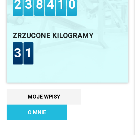
2
3
8
4
1
0
ZRZUCONE KILOGRAMY
3
1
MOJE WPISY
O MNIE