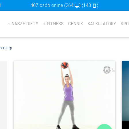
l
407 osób online
(264
) (143
)
desktop_mac
stay_primary_portrait
+ NASZE DIETY
+ FITNESS
CENNIK
KALKULATORY
SPO
reningi