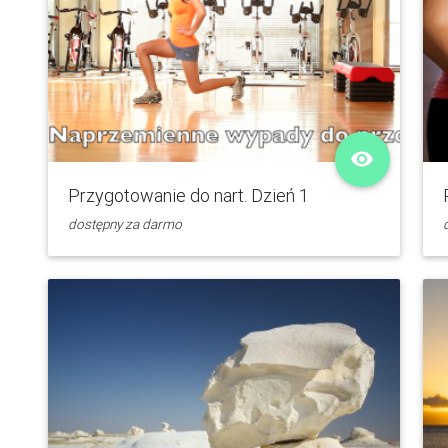
remove_red_eye
Przygotowanie do nart. Dzień 1
dostępny za darmo