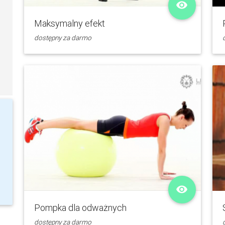
remove_red_eye
Maksymalny efekt
dostępny za darmo
remove_red_eye
Pompka dla odważnych
dostępny za darmo