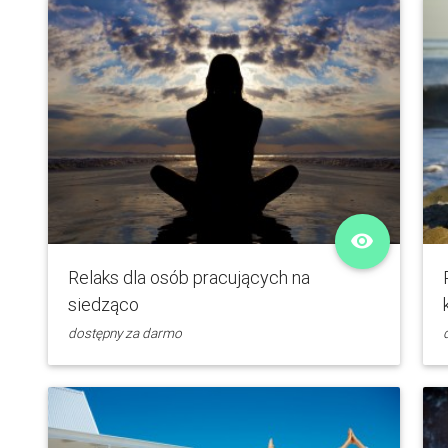
remove_red_eye
Relaks dla osób pracujących na
siedząco
dostępny za darmo