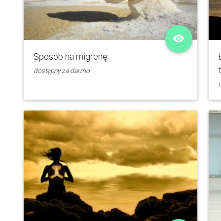
remove_red_eye
Sposób na migrenę
dostępny za darmo