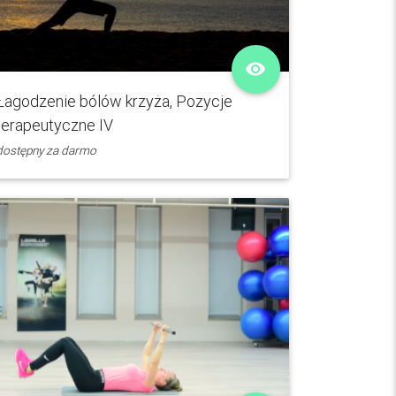
remove_red_eye
Łagodzenie bólów krzyża, Pozycje
terapeutyczne IV
dostępny za darmo