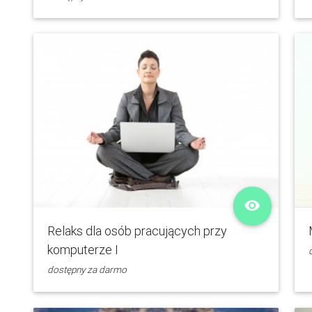
remove_red_eye
Relaks dla osób pracujących przy
komputerze I
dostępny za darmo