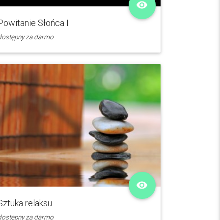
remove_red_eye
Powitanie Słońca I
dostępny za darmo
remove_red_eye
Sztuka relaksu
dostępny za darmo