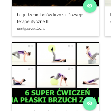
remove_red_eye
Łagodzenie bólów krzyża, Pozycje
terapeutyczne III
dostępny za darmo
remove_red_eye