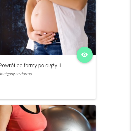
remove_red_eye
Powrót do formy po ciąży III
dostępny za darmo