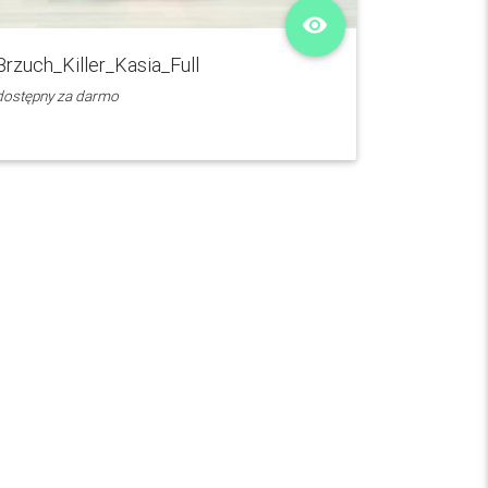
remove_red_eye
Brzuch_Killer_Kasia_Full
dostępny za darmo