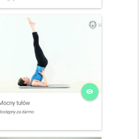
remove_red_eye
Mocny tułów
dostępny za darmo