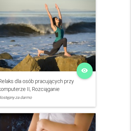
remove_red_eye
Relaks dla osób pracujących przy
komputerze II, Rozciąganie
dostępny za darmo