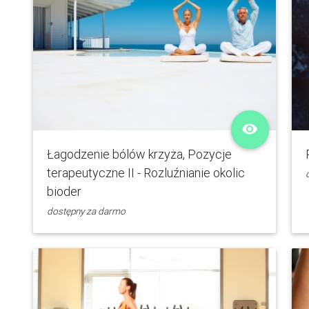
remove_red_eye
Łagodzenie bólów krzyża, Pozycje
terapeutyczne II - Rozluźnianie okolic
bioder
dostępny za darmo