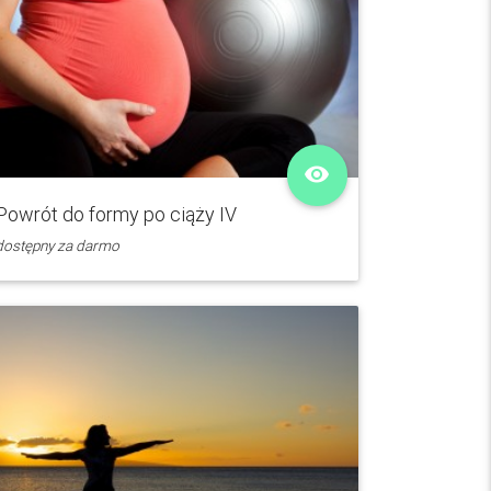
remove_red_eye
Powrót do formy po ciąży IV
dostępny za darmo